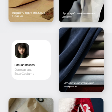
Разрабатываем уникальные
Ручная работа и внимание к
дизайны
деталям
Елена Чиркова
Основатель
Esta-Costume
Используем качественные
материалы