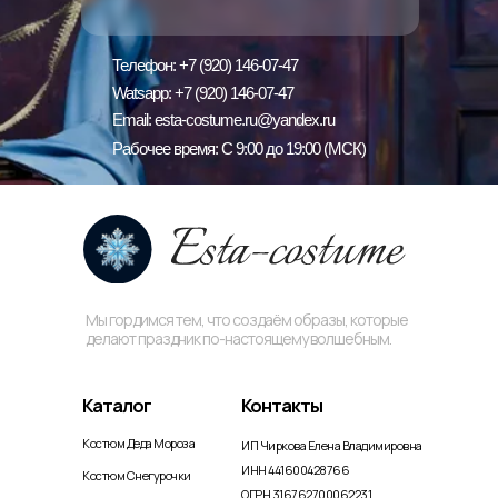
Телефон: +7 (920) 146-07-47
Watsapp: +7 (920) 146-07-47
Email: esta-costume.ru@yandex.ru
Рабочее время: С 9:00 до 19:00 (МСК)
Мы гордимся тем, что создаём образы, которые
делают праздник по-настоящему волшебным.
Каталог
Контакты
Костюм Деда Мороза
ИП Чиркова Елена Владимировна
ИНН 441600428766
Костюм Снегурочки
ОГРН 316762700062231