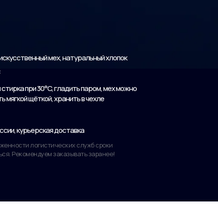
искусственный мех, натуральный хлопок
с
стирка при 30°C, гладить паром, мех можно
 мягкой щёткой, хранить в чехле
ссии, курьерская доставка
руженности логистических служб сроки
ься. Рекомендуем заказывать заранее!