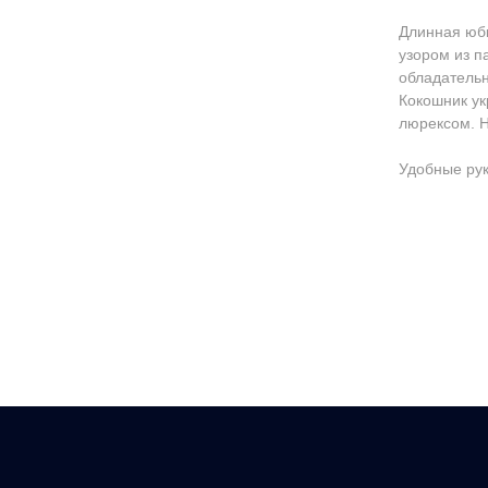
Длинная юбк
узором из п
обладательн
Кокошник ук
люрексом. Н
Удобные рук