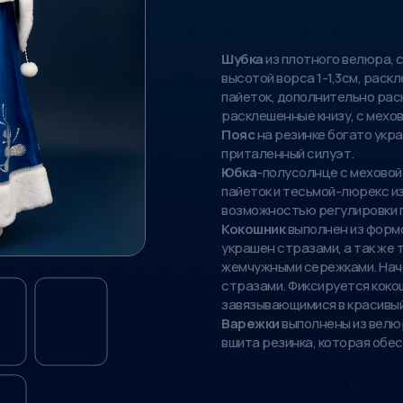
Шубка
из плотного велюра, с
высотой ворса 1-1,3см, рас
пайеток, дополнительно рас
расклешенные книзу, с мехов
Пояс
на резинке богато укр
приталенный силуэт.
Юбка
-полусолнце с меховой 
пайеток и тесьмой-люрекс из
возможностью регулировки п
Кокошник
выполнен из форм
украшен стразами, а так же
жемчужными сережками. Наче
стразами. Фиксируется кок
завязывающимися в красивый
Варежки
выполнены из велюр
вшита резинка, которая обе