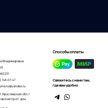
Способы оплаты
на Владимировна
66
062231
) 146-07-47
Свяжитесь с нами там,
где вам удобно
tume.ru@yandex.ru
, Ярославская обл, г.
овский пр-кт, дом