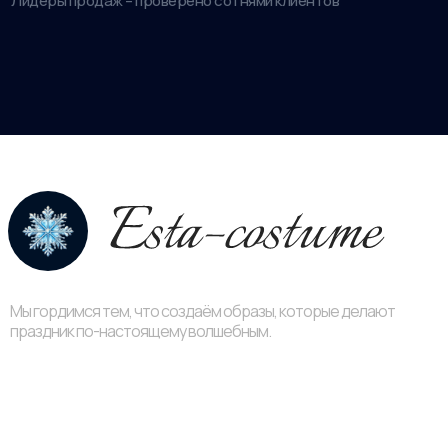
Лидеры продаж – проверено сотнями клиентов
Мы гордимся тем, что создаём образы, которые делают
праздник по-настоящему волшебным.