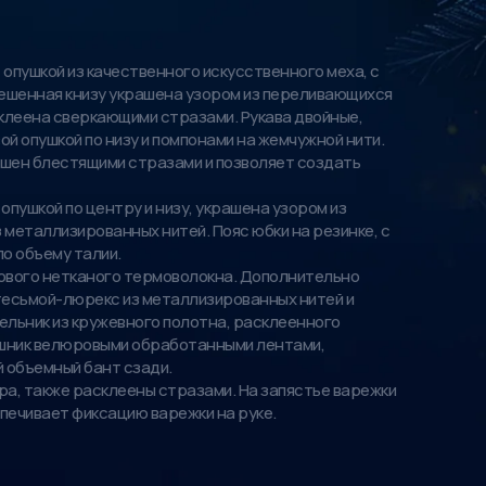
 опушкой из качественного искусственного меха, с
клешенная книзу украшена узором из переливающихся
клеена сверкающими стразами. Рукава двойные,
ой опушкой по низу и помпонами на жемчужной нити.
ашен блестящими стразами и позволяет создать
опушкой по центру и низу, украшена узором из
 металлизированных нитей. Пояс юбки на резинке, с
о объему талии.
ового нетканого термоволокна. Дополнительно
 тесьмой-люрекс из металлизированных нитей и
льник из кружевного полотна, расклеенного
ошник велюровыми обработанными лентами,
 объемный бант сзади.
а, также расклеены стразами. На запястье варежки
спечивает фиксацию варежки на руке.