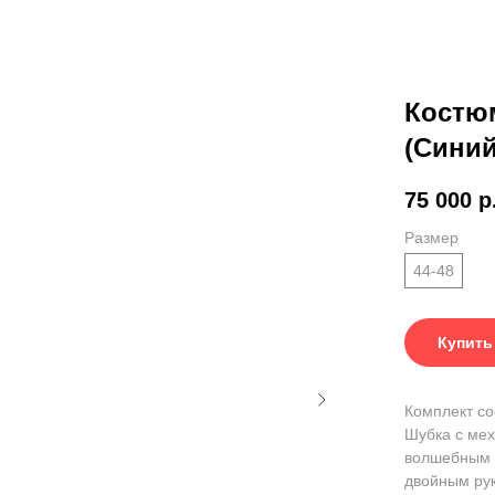
Костю
(Сини
75 000
р
Размер
44-48
Купить
Комплект со
Шубка с мех
волшебным у
двойным ру