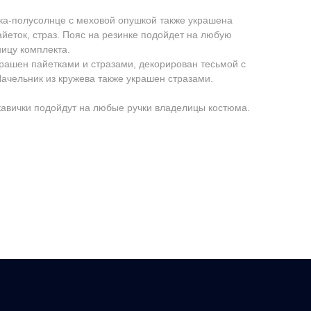
а-полусолнце с меховой опушкой также украшена
айеток, страз. Пояс на резинке подойдет на любую
ицу комплекта.
рашен пайетками и стразами, декорирован тесьмой с
ачельник из кружева также украшен стразами.
авички подойдут на любые ручки владелицы костюма.