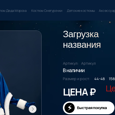
тюм Деда Мороза
Костюм Снегурочки
Детские костюмы
Аксессуа
Загрузка
названия
Артикул:
Артикул
В наличии
Размер и рост:
44-48
158
Це
ЦЕНА ₽
Быстрая покупка