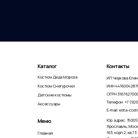
Каталог
Контакты
Костюм Деда Мороза
ИП Чиркова Еле
Костюм Снегурочки
ИНН 4416004287
ОГРН 316762700
Детские костюмы
Телефон: +7 (920
Аксессуары
E-mail: esta-cos
Юр. адрес: 150057
Меню
Ярославль, Моск
163, корп.2, кв.73
Главная