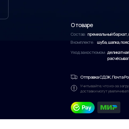
О товаре
Состав:
премиальный бархат, 
В комплекте:
шуба, шапка, поя
Уход за костюмом:
деликатная 
расчёсывать
Отправка СДЭК, Почта Ро
Учитывайте, что из-за заг
доставки могут увеличиват