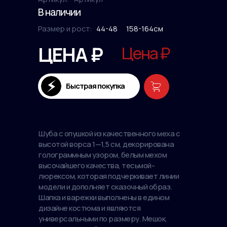
В наличии
Размер и рост:
44-48
158-164см
ЦЕНА ₽
Цена ₽
Быстрая покупка
Шуба с опушкой из качественного меха с
высотой ворса 1—1,5 см, декорирована
голограммным узором, белым мехом
высочайшего качества, тесьмой-
люрексом, которая подчеркивает линии
модели и дополняет сказочный образ.
Шапка и варежки выполнены в едином
дизайне костюма и являются
универсальными по размеру. Мешок,