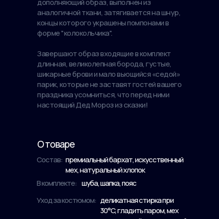
дополняющий образ, выполнен из
аналогичной ткани, затягивается на шнур,
концы которого украшены помпонами в
форме "колокольчика".
Завершают образ входящие в комплект
длинная, великолепная борода, густые,
шикарные брови и мало вьющийся «седой»
парик, которые не заставят гостей вашего
праздника усомниться, что перед ними
настоящий Дед Мороз из сказки!
О товаре
Состав:
премиальный бархат, искусственный
мех, натуральный хлопок
В комплекте:
шуба, шапка, пояс
Уход за костюмом:
деликатная стирка при
30°C, гладить паром, мех