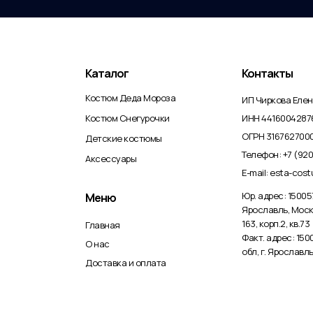
Каталог
Контакты
Костюм Деда Мороза
ИП Чиркова Еле
Костюм Снегурочки
ИНН 4416004287
ОГРН 316762700
Детские костюмы
Телефон: +7 (920
Аксессуары
E-mail: esta-cos
Юр. адрес: 150057
Меню
Ярославль, Моск
163, корп.2, кв.73
Главная
Факт. адрес: 15
О нас
обл, г. Ярославль
Доставка и оплата