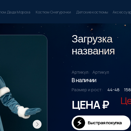
тюм Деда Мороза
Костюм Снегурочки
Детские костюмы
Аксессуа
Загрузка
названия
Артикул:
Артикул
В наличии
Размер и рост:
44-48
158
Це
ЦЕНА ₽
Быстрая покупка