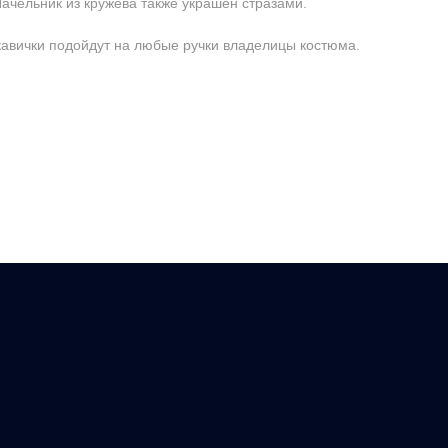
ачельник из кружева также украшен стразами.
авички подойдут на любые ручки владелицы костюма.