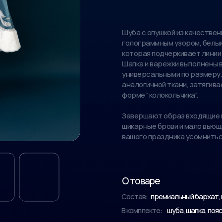
Шуба с опушкой из качествен
голограммным узором, белым
которая подчеркивает линии
Шапка и варежки выполнены 
универсальными по размеру.
аналогичной ткани, затягива
форме "колокольчика".
Завершают образ входящие в
шикарные брови и мало вьющи
вашего праздника усомниться
О товаре
Состав:
премиальный бархат, 
В комплекте:
шуба, шапка, поя