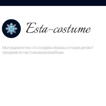
Мы гордимся тем, что создаём образы, которые делают
праздник по-настоящему волшебным.