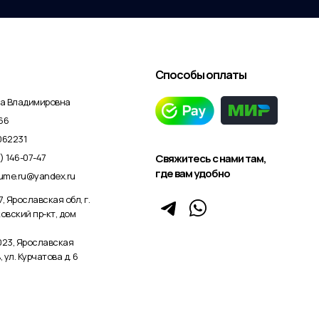
Способы оплаты
на Владимировна
66
062231
) 146-07-47
Свяжитесь с нами там,
где вам удобно
tume.ru@yandex.ru
, Ярославская обл, г.
овский пр-кт, дом
0023, Ярославская
, ул. Курчатова д. 6