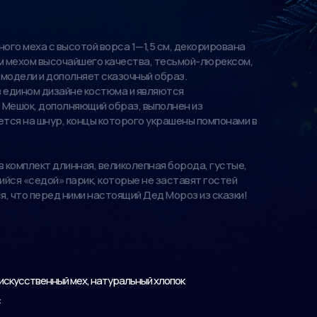
ного меха с высотой ворса 1—1,5 см, декорирована
 мехом высочайшего качества, тесьмой-люрексом,
 модели и дополняет сказочный образ.
в едином дизайне костюма и являются
 Мешок, дополняющий образ, выполнен из
ется на шнур, концы которого украшены помпонами в
 комплект длинная, великолепная борода, густые,
йся «седой» парик, которые не заставят гостей
, что перед ними настоящий Дед Мороз из сказки!
искусственный мех, натуральный хлопок
с