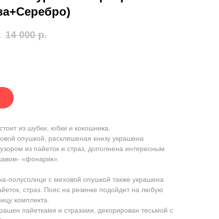
за+Серебро)
.
14 000
р.
стоит из шубки, юбки и кокошника.
овой опушкой, расклешеная книзу украшена
зором из пайеток и страз, дополнена интересным
кавом- «фонарик».
а-полусолнце с меховой опушкой также украшена
айеток, страз. Пояс на резинке подойдет на любую
ицу комплекта.
рашен пайетками и стразами, декорирован тесьмой с