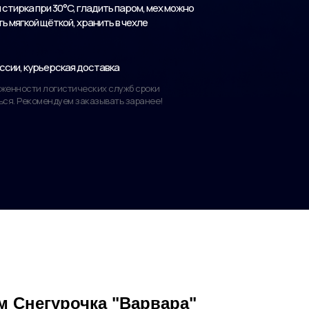
стирка при 30°C, гладить паром, мех можно
 мягкой щёткой, хранить в чехле
ссии, курьерская доставка
руженности логистических служб сроки
ься. Рекомендуем заказывать заранее!
 Снегурочка "Варвара"