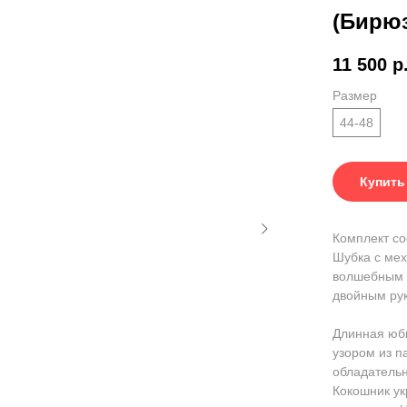
(Бирю
11 500
р
Размер
44-48
Купить
Комплект со
Шубка с мех
волшебным у
двойным ру
Длинная юбк
узором из п
обладательн
Кокошник ук