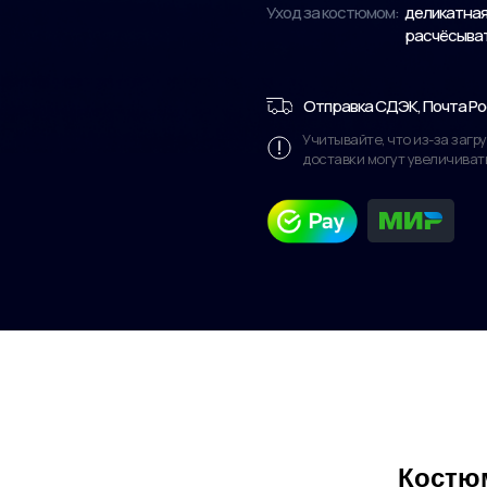
Уход за костюмом:
деликатная 
расчёсывать
Отправка СДЭК, Почта Ро
Учитывайте, что из-за заг
доставки могут увеличиват
Костюм