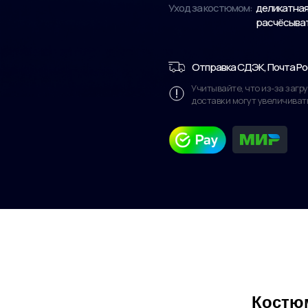
Уход за костюмом:
деликатная 
расчёсывать
Отправка СДЭК, Почта Ро
Учитывайте, что из-за заг
доставки могут увеличиват
Костюм