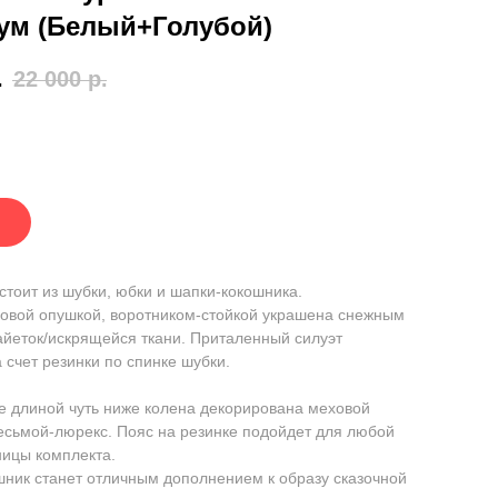
ум (Белый+Голубой)
.
22 000
р.
стоит из шубки, юбки и шапки-кокошника.
овой опушкой, воротником-стойкой украшена снежным
айеток/искрящейся ткани. Приталенный силуэт
а счет резинки по спинке шубки.
 длиной чуть ниже колена декорирована меховой
есьмой-люрекс. Пояс на резинке подойдет для любой
ицы комплекта.
ник станет отличным дополнением к образу сказочной