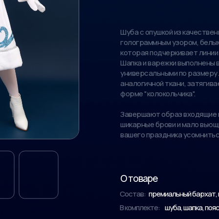
Шуба с опушкой из качествен
голограммным узором, белым
которая подчеркивает линии
Шапка и варежки выполнены 
универсальными по размеру.
аналогичной ткани, затягива
форме "колокольчика".
Завершают образ входящие в
шикарные брови и мало вьющи
вашего праздника усомниться
О товаре
Состав:
премиальный бархат, 
В комплекте:
шуба, шапка, поя