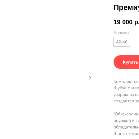
Преми
19 000
р
Размер
42-46
Купить
Комплект со
Шубка с мех
узором из п
создается з
Юбка-солнце
опушкой и т
обладательн
Шапка-кокош