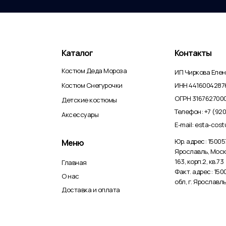
Каталог
Контакты
Костюм Деда Мороза
ИП Чиркова Еле
Костюм Снегурочки
ИНН 4416004287
ОГРН 316762700
Детские костюмы
Телефон: +7 (920
Аксессуары
E-mail: esta-cos
Юр. адрес: 150057
Меню
Ярославль, Моск
163, корп.2, кв.73
Главная
Факт. адрес: 15
О нас
обл, г. Ярославль
Доставка и оплата