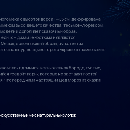
ного меха с высотой ворса 1—1,5 см, декорирована
 мехом высочайшего качества, тесьмой-люрексом,
 модели и дополняет сказочный образ.
в едином дизайне костюма и являются
 Мешок, дополняющий образ, выполнен из
ется на шнур, концы которого украшены помпонами в
 комплект длинная, великолепная борода, густые,
йся «седой» парик, которые не заставят гостей
, что перед ними настоящий Дед Мороз из сказки!
искусственный мех, натуральный хлопок
с