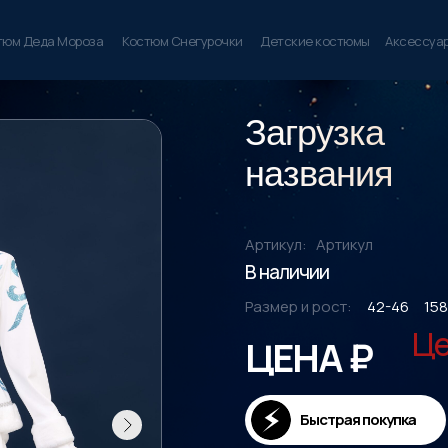
тюм Деда Мороза
Костюм Снегурочки
Детские костюмы
Аксессуа
Загрузка
названия
Артикул:
Артикул
В наличии
Размер и рост:
42-46
158
Це
ЦЕНА ₽
Быстрая покупка