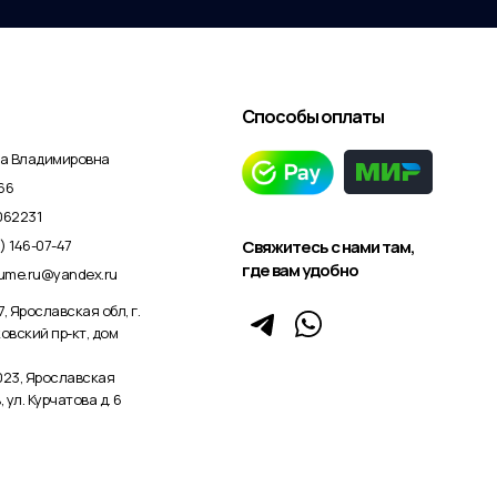
Способы оплаты
на Владимировна
66
062231
) 146-07-47
Свяжитесь с нами там,
где вам удобно
tume.ru@yandex.ru
, Ярославская обл, г.
овский пр-кт, дом
0023, Ярославская
, ул. Курчатова д. 6