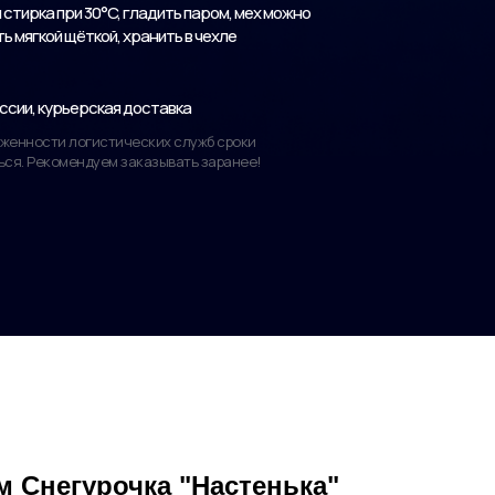
стирка при 30°C, гладить паром, мех можно
 мягкой щёткой, хранить в чехле
ссии, курьерская доставка
руженности логистических служб сроки
ься. Рекомендуем заказывать заранее!
 Снегурочка "Настенька"