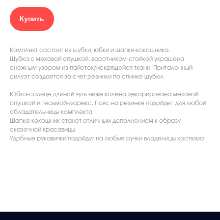
Купить
Комплект состоит из шубки, юбки и шапки-кокошника.
Шубка с меховой опушкой, воротником-стойкой украшена
снежным узором из пайеток/искрящейся ткани. Приталенный
силуэт создается за счет резинки по спинке шубки.
Юбка-солнце длиной чуть ниже колена декорирована меховой
опушкой и тесьмой-люрекс. Пояс на резинке подойдет для любой
обладательницы комплекта.
Шапка-кокошник станет отличным дополнением к образу
сказочной красавицы.
Удобные рукавички подойдут на любые ручки владелицы костюма