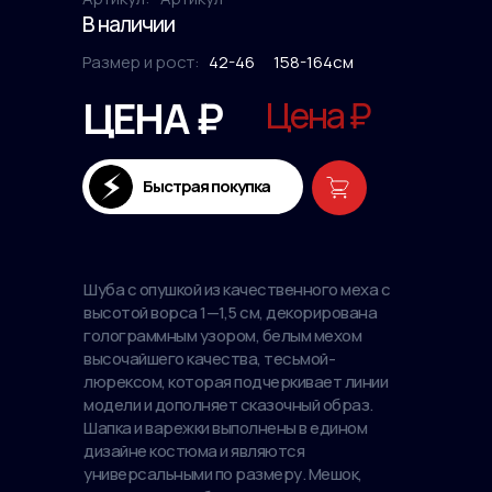
В наличии
Размер и рост:
42-46
158-164см
ЦЕНА ₽
Цена ₽
Быстрая покупка
Шуба с опушкой из качественного меха с
высотой ворса 1—1,5 см, декорирована
голограммным узором, белым мехом
высочайшего качества, тесьмой-
люрексом, которая подчеркивает линии
модели и дополняет сказочный образ.
Шапка и варежки выполнены в едином
дизайне костюма и являются
универсальными по размеру. Мешок,