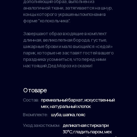
дополняющий образ, выполнен из
аналогичной ткани, затягивается на шнур,
концы которого украшены помпонами в
форме "колокольчика".
Завершают образ входящие в комплект
длинная, великолепная борода, густые,
шикарные брови и мало вьющийся «седой»
парик, которые не заставят гостей вашего
праздника усомниться, что перед ними
настоящий Дед Мороз из сказки!
О товаре
Состав:
премиальный бархат, искусственный
мех, натуральный хлопок
В комплекте:
шуба, шапка, пояс
Уход за костюмом:
деликатная стирка при
30°C, гладить паром, мех