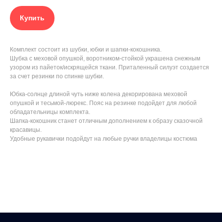
Купить
Комплект состоит из шубки, юбки и шапки-кокошника.
Шубка с меховой опушкой, воротником-стойкой украшена снежным
узором из пайеток/искрящейся ткани. Приталенный силуэт создается
за счет резинки по спинке шубки.
Юбка-солнце длиной чуть ниже колена декорирована меховой
опушкой и тесьмой-люрекс. Пояс на резинке подойдет для любой
обладательницы комплекта.
Шапка-кокошник станет отличным дополнением к образу сказочной
красавицы.
Удобные рукавички подойдут на любые ручки владелицы костюма