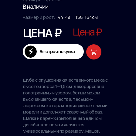
В наличии
Размер и рост:
44-48
158-164см
ЦЕНА ₽
Цена ₽
Быстрая покупка
Шуба с опушкой из качественного меха с
высотой ворса 1—1,5 см, декорирована
голограммным узором, белым мехом
высочайшего качества, тесьмой-
люрексом, которая подчеркивает линии
модели и дополняет сказочный образ.
Шапка и варежки выполнены в едином
дизайне костюма и являются
универсальными по размеру. Мешок,