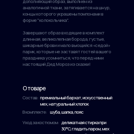
дополняющий образ, выполнен из
аналогичной ткани, затягивается на шнур,
концы которого украшены помпонами в
форме "колокольчика".
Завершают образ входящие в комплект
длинная, великолепная борода, густые,
шикарные брови и мало вьющийся «седой»
парик, которые не заставят гостей вашего
праздника усомниться, что перед ними
настоящий Дед Мороз из сказки!
О товаре
Состав:
премиальный бархат, искусственный
мех, натуральный хлопок
В комплекте:
шуба, шапка, пояс
Уход за костюмом:
деликатная стирка при
30°C, гладить паром, мех