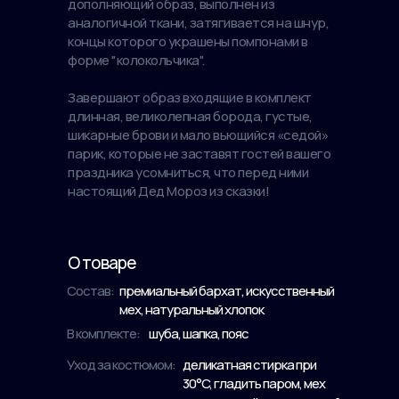
дополняющий образ, выполнен из
аналогичной ткани, затягивается на шнур,
концы которого украшены помпонами в
форме "колокольчика".
Завершают образ входящие в комплект
длинная, великолепная борода, густые,
шикарные брови и мало вьющийся «седой»
парик, которые не заставят гостей вашего
праздника усомниться, что перед ними
настоящий Дед Мороз из сказки!
О товаре
Состав:
премиальный бархат, искусственный
мех, натуральный хлопок
В комплекте:
шуба, шапка, пояс
Уход за костюмом:
деликатная стирка при
30°C, гладить паром, мех