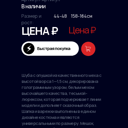
В наличии
Размер и
44-48
158-164см
рост:
ЦЕНА ₽
Цена ₽
Быстрая покупка
Шуба с опушкой из качественного меха с
высотой ворса 1—1,5 см, декорирована
голограммным узором, белым мехом
высочайшего качества, тесьмой-
люрексом, которая подчеркивает линии
модели и дополняет сказочный образ.
Шапка и варежки выполнены в едином
дизайне костюма и являются
универсальными по размеру. Мешок,