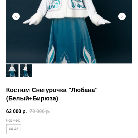
Костюм Снегурочка "Любава"
(Белый+Бирюза)
62 000
р.
70 000
р.
Размер
44-48