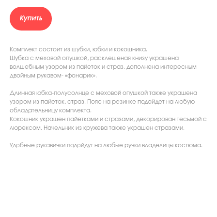
Купить
Комплект состоит из шубки, юбки и кокошника.
Шубка с меховой опушкой, расклешеная книзу украшена
волшебным узором из пайеток и страз, дополнена интересным
двойным рукавом- «фонарик».
Длинная юбка-полусолнце с меховой опушкой также украшена
узором из пайеток, страз. Пояс на резинке подойдет на любую
обладательницу комплекта.
Кокошник украшен пайетками и стразами, декорирован тесьмой с
люрексом. Начельник из кружева также украшен стразами.
Удобные рукавички подойдут на любые ручки владелицы костюма.