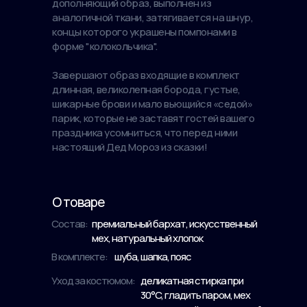
дополняющий образ, выполнен из
аналогичной ткани, затягивается на шнур,
концы которого украшены помпонами в
форме "колокольчика".
Завершают образ входящие в комплект
длинная, великолепная борода, густые,
шикарные брови и мало вьющийся «седой»
парик, которые не заставят гостей вашего
праздника усомниться, что перед ними
настоящий Дед Мороз из сказки!
О товаре
Состав:
премиальный бархат, искусственный
мех, натуральный хлопок
В комплекте:
шуба, шапка, пояс
Уход за костюмом:
деликатная стирка при
30°C, гладить паром, мех