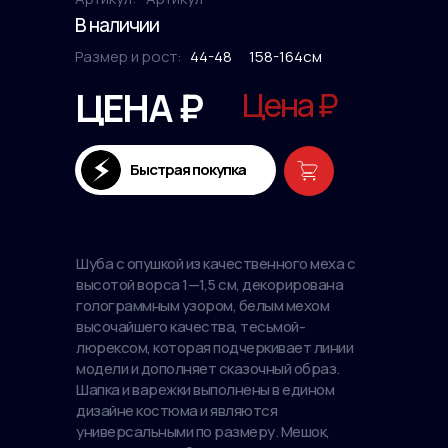
В наличии
Размер и рост:
44-48
158-164см
ЦЕНА ₽
Цена ₽
Быстрая покупка
Шуба с опушкой из качественного меха с
высотой ворса 1—1,5 см, декорирована
голограммным узором, белым мехом
высочайшего качества, тесьмой-
люрексом, которая подчеркивает линии
модели и дополняет сказочный образ.
Шапка и варежки выполнены в едином
дизайне костюма и являются
универсальными по размеру. Мешок,