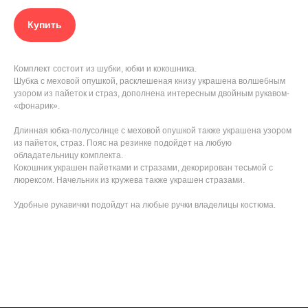
Купить
Комплект состоит из шубки, юбки и кокошника.
Шубка с меховой опушкой, расклешеная книзу украшена волшебным
узором из пайеток и страз, дополнена интересным двойным рукавом-
«фонарик».
Длинная юбка-полусолнце с меховой опушкой также украшена узором
из пайеток, страз. Пояс на резинке подойдет на любую
обладательницу комплекта.
Кокошник украшен пайетками и стразами, декорирован тесьмой с
люрексом. Начельник из кружева также украшен стразами.
Удобные рукавички подойдут на любые ручки владелицы костюма.