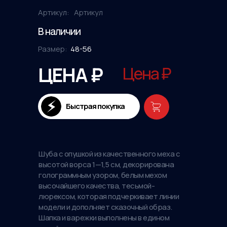
Артикул:
Артикул
В наличии
Размер:
48-56
ЦЕНА ₽
Цена ₽
Быстрая покупка
Шуба с опушкой из качественного меха с
высотой ворса 1—1,5 см, декорирована
голограммным узором, белым мехом
высочайшего качества, тесьмой-
люрексом, которая подчеркивает линии
модели и дополняет сказочный образ.
Шапка и варежки выполнены в едином