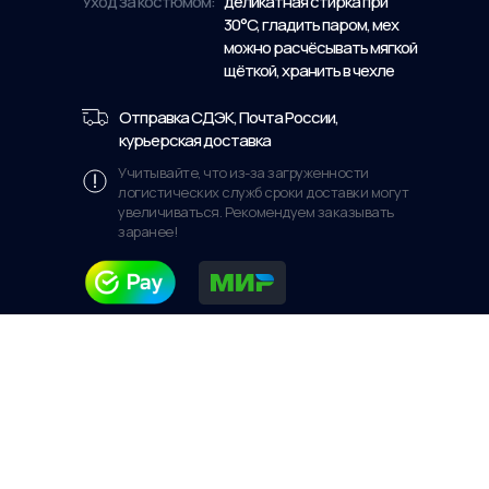
Уход за костюмом:
деликатная стирка при
30°C, гладить паром, мех
можно расчёсывать мягкой
щёткой, хранить в чехле
Отправка СДЭК, Почта России,
курьерская доставка
Учитывайте, что из-за загруженности
логистических служб сроки доставки могут
увеличиваться. Рекомендуем заказывать
заранее!