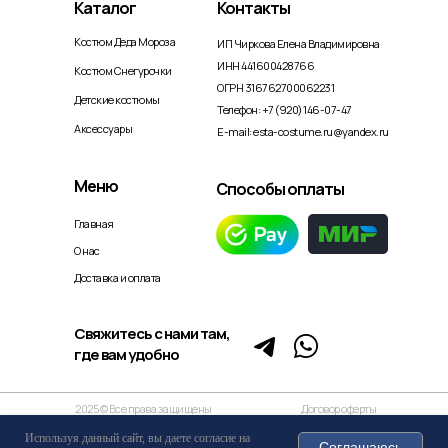
Каталог
Контакты
Костюм Деда Мороза
ИП Чиркова Елена Владимировна
ИНН 441600428766
Костюм Снегурочки
ОГРН 316762700062231
Детские костюмы
Телефон: +7 (920) 146-07-47
Аксессуары
E-mail: esta-costume.ru@yandex.ru
Меню
Способы оплаты
Главная
О нас
Доставка и оплата
Свяжитесь с нами там,
где вам удобно
2025 © Все права защищены
Договор оферты
Разработка: Parallax-Web
Политика возврата и обмена
Используя данный сайт, вы даете согласие на
Соглашаюсь