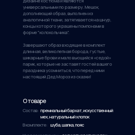
дизайне костюма и являются
универсальными по размеру. Мешок,
дополняющий образ, выполнен из
аналогичной ткани, затягивается на шнур,
концы которого украшены помпонами в
форме "колокольчика".
Завершают образ входящие в комплект
длинная, великолепная борода, густые,
шикарные брови и мало вьющийся «седой»
парик, которые не заставят гостей вашего
праздника усомниться, что перед ними
настоящий Дед Мороз из сказки!
О товаре
Состав:
премиальный бархат, искусственный
мех, натуральный хлопок
В комплекте:
шуба, шапка, пояс